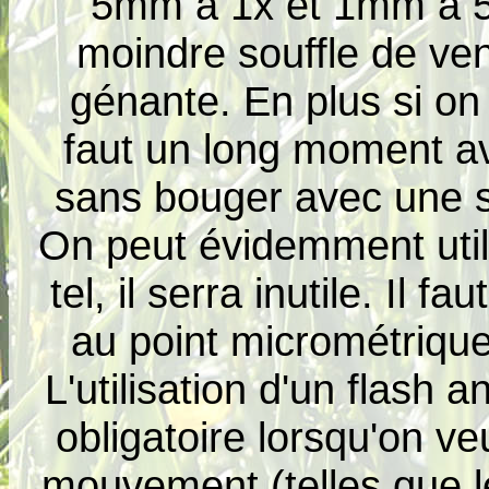
5mm à 1x et 1mm à 5x 
moindre souffle de ven
génante. En plus si on 
faut un long moment ava
sans bouger avec une s
On peut évidemment utili
tel, il serra inutile. Il 
au point micrométrique 
L'utilisation d'un flash
obligatoire lorsqu'on v
mouvement (telles que le