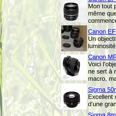
Mon tout pr
même que j
commencer,
Canon EF
Un objecti
luminosité
Canon MP
Voici l'ob
ne sert à 
macro, mais
Sigma 50
Excellent o
d'une gra
Sigma 8m