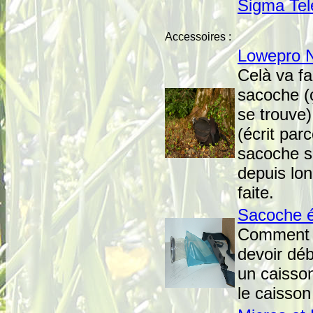
Sigma Tel
Accessoires :
Lowepro 
Celà va fa
sacoche (ç
se trouve)
(écrit par
sacoche su
depuis lon
faite.
Sacoche 
Comment f
devoir déb
un caisson
le caisson 