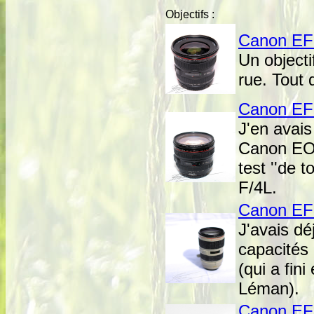
Objectifs :
Canon EF
Un objecti
rue. Tout d
Canon EF
J'en avais
Canon EOS
test ''de 
F/4L.
Canon EF 
J'avais dé
capacités 
(qui a fin
Léman).
Canon EF-