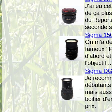
J'ai eu ce
de ça plus
du Report
seconde s
Sigma 15
On m'a dem
fameux ''P
d'abord et
l'objectif ..
Sigma DG
Je recomm
débutants 
mais aussi
boitier d'
prix.