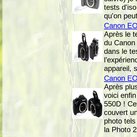
tests d'is
qu'on peut
Canon E
Après le t
du Canon 
dans le te
l’expérien
appareil, s
Canon E
Après plus 
voici enfi
550D ! Cet
couvert u
photo tels
la Photo 2