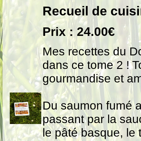
Recueil de cuis
Prix : 24.00€
Mes recettes du D
dans ce tome 2 ! T
gourmandise et am
Du saumon fumé au 
passant par la sauc
le pâté basque, le 